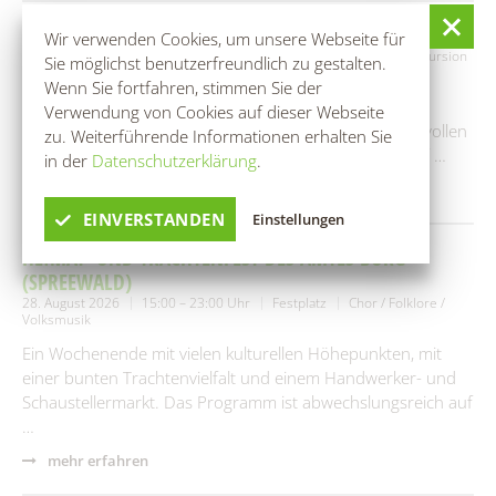
RANGERTOUR: IM REICH DES SCHLANGENKÖNIGS
Wir verwenden Cookies, um unsere Webseite für
28. August 2026
09:00 – 15:00 Uhr
Bootshaus Rehnus
Exkursion
Sie möglichst benutzerfreundlich zu gestalten.
/ Wanderung
Wenn Sie fortfahren, stimmen Sie der
Der Spreewald ist weithin für seinen Wasserreichtum
Verwendung von Cookies auf dieser Webseite
bekannt. Doch wer die Lebensadern dieses geheimnisvollen
zu. Weiterführende Informationen erhalten Sie
Fließlabyrinths wirklich kennenlernen möchte, kann auf …
in der
Datenschutzerklärung
.
mehr erfahren
EINVERSTANDEN
Einstellungen
HEIMAT- UND TRACHTENFEST DES AMTES BURG
(SPREEWALD)
28. August 2026
15:00 – 23:00 Uhr
Festplatz
Chor / Folklore /
Volksmusik
Ein Wochenende mit vielen kulturellen Höhepunkten, mit
einer bunten Trachtenvielfalt und einem Handwerker- und
Schaustellermarkt. Das Programm ist abwechslungsreich auf
…
mehr erfahren