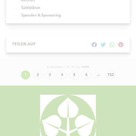
Spielplätze
Spenden & Sponsoring
TEILEN AUF
Datensätze 1 bis 30 von
4555
…
1
2
3
4
5
6
152