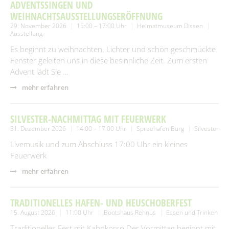
SUCHEN
ADVENTSSINGEN UND
Spielplätze
Fundtiere
WEIHNACHTSAUSSTELLUNGSERÖFFNUNG
29. November 2026
15:00 – 17:00 Uhr
Heimatmuseum Dissen
Spenden & Sponsoring
Zahlen & Statistik
Ausstellung
Es beginnt zu weihnachten. Lichter und schön geschmückte
Formularservice
Fenster geleiten uns in diese besinnliche Zeit. Zum ersten
Tourismus
Advent lädt Sie …
mehr erfahren
SILVESTER-NACHMITTAG MIT FEUERWERK
31. Dezember 2026
14:00 – 17:00 Uhr
Spreehafen Burg
Silvester
Livemusik und zum Abschluss 17:00 Uhr ein kleines
Feuerwerk
mehr erfahren
TRADITIONELLES HAFEN- UND HEUSCHOBERFEST
15. August 2026
11:00 Uhr
Bootshaus Rehnus
Essen und Trinken
Traditionelles Fest mit Kahnkorso.Der Vormittag beginnt mit