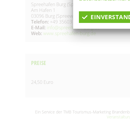
Spreehafen Burg (Spreewald)
Am Hafen 1
03096 Burg (Spreewald)
EINVERSTAN
Telefon:
+49 35603 75800
E-Mail:
info@spreehafen-burg.de
Web:
www.spreehafen-burg.de
PREISE
24,50 Euro
Ein Service der TMB Tourismus-Marketing Brande
Veranstaltu