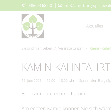
035603 682-0
|
info@amt-burg-spreewal
Aktuelles
Sie sind hier:
Leben
/
Veranstaltungen
/
Kamin-Kahnf
Aktuelle Meldungen
Vorstellung
Der Amtsdirektor
Was erledige ich wo?
Aktuelles
Kita, Schulen & Hort
Aus
Gru
Amt 
Bür
Wirt
Frei
KAMIN-KAHNFAHRT
115 - Die Behördennummer
Amt IV –
Bauen & Wohnen
Klimaschutz
Museum und Heimatstube
Gru
Amt 
Sat
För
Vere
Ordnungsverwaltung
19. Juni 2026
17:00 – 18:00 Uhr
Spreehafen Burg (S
#WIRsindBurg #SMY
Offenlagen
Kirchen
Glas
Geop
Spie
Ein Traum am echten Kamin
Bórkowy
Trink- &
Sta
Abwasserzweckverband
Am echten Kamin können Sie sich wär