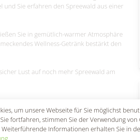
en & Statistik
Formularservice
el und Sie erfahren den Spreewald aus einer
ießen Sie in gemütlich-warmer Atmosphäre
chmeckendes Wellness-Getränk bestärkt den
 sicher Lust auf noch mehr Spreewald am
ies, um unsere Webseite für Sie möglichst benut
 Sie fortfahren, stimmen Sie der Verwendung von 
. Weiterführende Informationen erhalten Sie in de
KONTAKT
ung
.