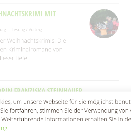
HNACHTSKRIMI MIT
urg
Lesung / Vortrag
rer Weihnachtskrimis. Die
lten Kriminalromane von
eser tiefe …
ORIN FRANZISKA STEINHAUER
 (Spreewald)
Lesung / Vortrag
ies, um unsere Webseite für Sie möglichst benut
feilten Kriminalromane von Franziska
 Sie fortfahren, stimmen Sie der Verwendung von 
 Einblicke in pathologisches Denken und
. Weiterführende Informationen erhalten Sie in de
ung
.