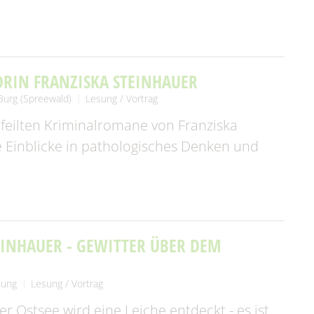
ORIN FRANZISKA STEINHAUER
Burg (Spreewald)
Lesung / Vortrag
feilten Kriminalromane von Franziska
 Einblicke in pathologisches Denken und
EINHAUER - GEWITTER ÜBER DEM
nung
Lesung / Vortrag
 Ostsee wird eine Leiche entdeckt - es ist