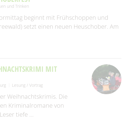
sen und Trinken
 Vormittag beginnt mit Frühschoppen und
preewald) setzt einen neuen Heuschober. Am
HNACHTSKRIMI MIT
urg
Lesung / Vortrag
rer Weihnachtskrimis. Die
lten Kriminalromane von
eser tiefe …