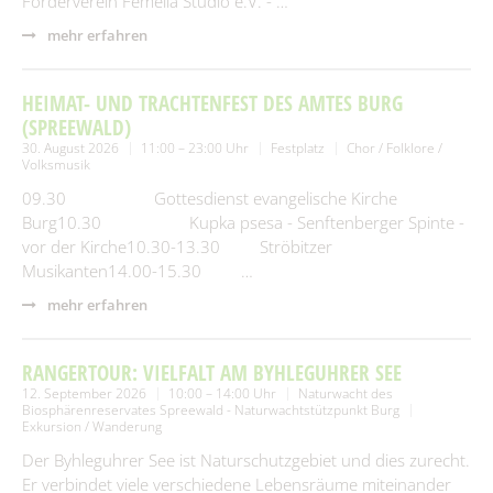
Förderverein Femella Studio e.V. - …
mehr erfahren
HEIMAT- UND TRACHTENFEST DES AMTES BURG
(SPREEWALD)
30. August 2026
11:00 – 23:00 Uhr
Festplatz
Chor / Folklore /
Volksmusik
09.30 Gottesdienst evangelische Kirche
Burg10.30 Kupka psesa - Senftenberger Spinte -
vor der Kirche10.30-13.30 Ströbitzer
Musikanten14.00-15.30 …
mehr erfahren
RANGERTOUR: VIELFALT AM BYHLEGUHRER SEE
12. September 2026
10:00 – 14:00 Uhr
Naturwacht des
Biosphärenreservates Spreewald - Naturwachtstützpunkt Burg
Exkursion / Wanderung
Der Byhleguhrer See ist Naturschutzgebiet und dies zurecht.
Er verbindet viele verschiedene Lebensräume miteinander