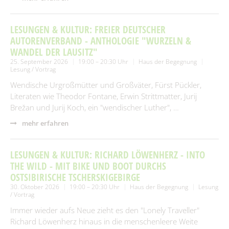
LESUNGEN & KULTUR: FREIER DEUTSCHER
AUTORENVERBAND - ANTHOLOGIE "WURZELN &
WANDEL DER LAUSITZ"
25. September 2026
19:00 – 20:30 Uhr
Haus der Begegnung
Lesung / Vortrag
Wendische Urgroßmütter und Großväter, Fürst Pückler,
Literaten wie Theodor Fontane, Erwin Strittmatter, Jurij
Brežan und Jurij Koch, ein "wendischer Luther", …
mehr erfahren
LESUNGEN & KULTUR: RICHARD LÖWENHERZ - INTO
THE WILD - MIT BIKE UND BOOT DURCHS
OSTSIBIRISCHE TSCHERSKIGEBIRGE
30. Oktober 2026
19:00 – 20:30 Uhr
Haus der Begegnung
Lesung
/ Vortrag
Immer wieder aufs Neue zieht es den "Lonely Traveller"
Richard Löwenherz hinaus in die menschenleere Weite