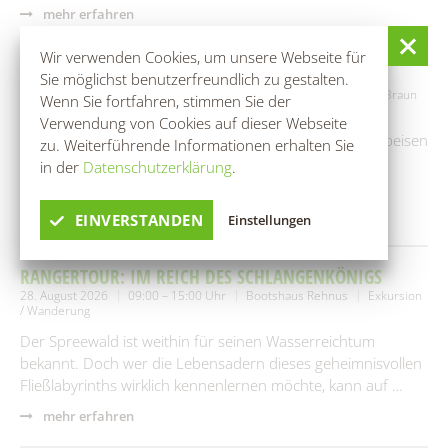
mehr erfahren
Wir verwenden Cookies, um unsere Webseite für
ROHKOST-WORKSHOP
Sie möglichst benutzerfreundlich zu gestalten.
25. August 2026
10:00 – 13:00 Uhr
Naturheilpraxen Ina-Elke Braun
Wenn Sie fortfahren, stimmen Sie der
Workshop / Seminar
Verwendung von Cookies auf dieser Webseite
Gemeinsames Herstellen von verschiedenen Rohkostspeisen
zu. Weiterführende Informationen erhalten Sie
(4-5 Gänge Menü)Danach gemeinsames Essen mit den
in der
Datenschutzerklärung
.
Hergestellten Speisen.
mehr erfahren
EINVERSTANDEN
Einstellungen
RANGERTOUR: IM REICH DES SCHLANGENKÖNIGS
28. August 2026
09:00 – 15:00 Uhr
Bootshaus Rehnus
Exkursion
/ Wanderung
Der Spreewald ist weithin für seinen Wasserreichtum
bekannt. Doch wer die Lebensadern dieses geheimnisvollen
Fließlabyrinths wirklich kennenlernen möchte, kann auf …
mehr erfahren