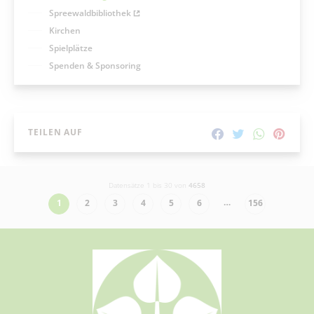
Spreewaldbibliothek
Kirchen
Spielplätze
Spenden & Sponsoring
TEILEN AUF
Datensätze 1 bis 30 von
4658
…
1
2
3
4
5
6
156