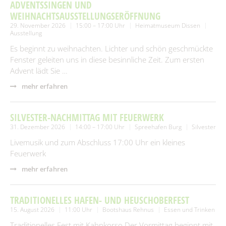
SUCHEN
ADVENTSSINGEN UND
Spielplätze
Fundtiere
WEIHNACHTSAUSSTELLUNGSERÖFFNUNG
29. November 2026
15:00 – 17:00 Uhr
Heimatmuseum Dissen
Spenden & Sponsoring
Zahlen & Statistik
Ausstellung
Es beginnt zu weihnachten. Lichter und schön geschmückte
Formularservice
Fenster geleiten uns in diese besinnliche Zeit. Zum ersten
Tourismus
Advent lädt Sie …
mehr erfahren
SILVESTER-NACHMITTAG MIT FEUERWERK
31. Dezember 2026
14:00 – 17:00 Uhr
Spreehafen Burg
Silvester
Livemusik und zum Abschluss 17:00 Uhr ein kleines
Feuerwerk
mehr erfahren
TRADITIONELLES HAFEN- UND HEUSCHOBERFEST
15. August 2026
11:00 Uhr
Bootshaus Rehnus
Essen und Trinken
Traditionelles Fest mit Kahnkorso.Der Vormittag beginnt mit