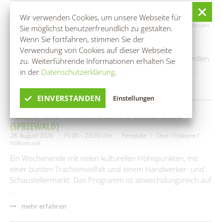
RANGERTOUR: IM REICH DES SCHLANGENKÖNIGS
Wir verwenden Cookies, um unsere Webseite für
28. August 2026
09:00 – 15:00 Uhr
Bootshaus Rehnus
Exkursion
Sie möglichst benutzerfreundlich zu gestalten.
/ Wanderung
Wenn Sie fortfahren, stimmen Sie der
Der Spreewald ist weithin für seinen Wasserreichtum
Verwendung von Cookies auf dieser Webseite
bekannt. Doch wer die Lebensadern dieses geheimnisvollen
zu. Weiterführende Informationen erhalten Sie
Fließlabyrinths wirklich kennenlernen möchte, kann auf …
in der
Datenschutzerklärung
.
mehr erfahren
EINVERSTANDEN
Einstellungen
HEIMAT- UND TRACHTENFEST DES AMTES BURG
(SPREEWALD)
28. August 2026
15:00 – 23:00 Uhr
Festplatz
Chor / Folklore /
Volksmusik
Ein Wochenende mit vielen kulturellen Höhepunkten, mit
einer bunten Trachtenvielfalt und einem Handwerker- und
Schaustellermarkt. Das Programm ist abwechslungsreich auf
…
mehr erfahren