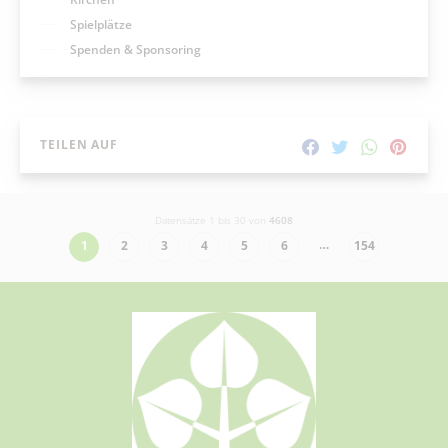
Spielplätze
Spenden & Sponsoring
TEILEN AUF
Datensätze 1 bis 30 von
4608
…
1
2
3
4
5
6
154