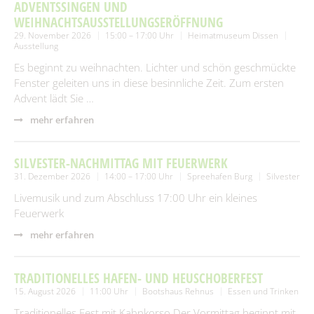
SUCHEN
ADVENTSSINGEN UND
Spielplätze
Fundtiere
WEIHNACHTSAUSSTELLUNGSERÖFFNUNG
29. November 2026
15:00 – 17:00 Uhr
Heimatmuseum Dissen
Spenden & Sponsoring
Zahlen & Statistik
Ausstellung
Es beginnt zu weihnachten. Lichter und schön geschmückte
Formularservice
Fenster geleiten uns in diese besinnliche Zeit. Zum ersten
Tourismus
Advent lädt Sie …
mehr erfahren
SILVESTER-NACHMITTAG MIT FEUERWERK
31. Dezember 2026
14:00 – 17:00 Uhr
Spreehafen Burg
Silvester
Livemusik und zum Abschluss 17:00 Uhr ein kleines
Feuerwerk
mehr erfahren
TRADITIONELLES HAFEN- UND HEUSCHOBERFEST
15. August 2026
11:00 Uhr
Bootshaus Rehnus
Essen und Trinken
Traditionelles Fest mit Kahnkorso.Der Vormittag beginnt mit